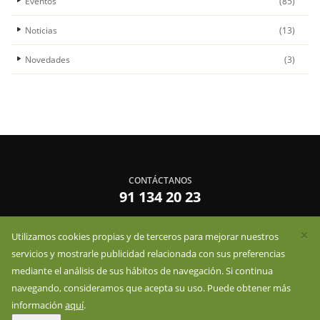
Eventos
(85)
Noticias
(13)
Novedades
(3)
CONTÁCTANOS
91 134 20 23
×
Utilizamos cookies propias y de terceros para mejorar nuestros
infoessentzia@essentzia.es
servicios y mostrarle publicidad relacionada con sus preferencias
mediante el análisis de sus hábitos de navegación. Si continua
navegando, consideramos que acepta su uso. Puede obtener más
información
aquí
.
Essentzia S.L - Avenida la Ballestera 11, 19171, Cabanillas del Campo.