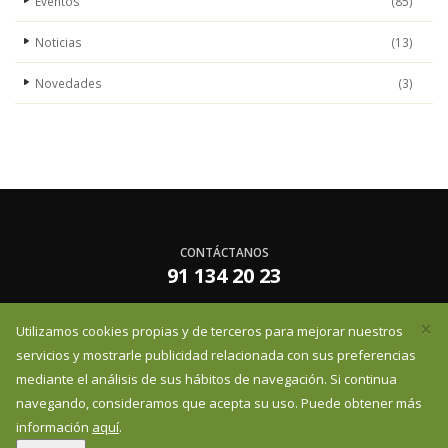
Eventos
(85)
Noticias
(13)
Novedades
(3)
CONTÁCTANOS
91 134 20 23
×
Utilizamos cookies propias y de terceros para mejorar nuestros
infoessentzia@essentzia.es
servicios y mostrarle publicidad relacionada con sus preferencias
mediante el análisis de sus hábitos de navegación. Si continua
navegando, consideramos que acepta su uso. Puede obtener más
información
aquí
.
Essentzia S.L - Avenida la Ballestera 11, 19171, Cabanillas del Campo.