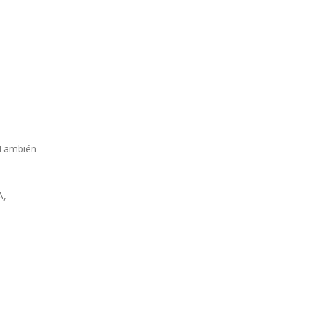
. También
A,