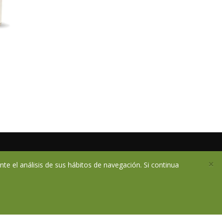
×
te el análisis de sus hábitos de navegación. Si continua
infoessentzia@essentzia.es
ara