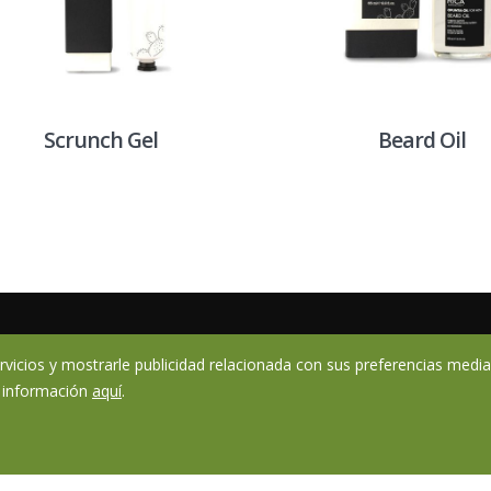
Scrunch Gel
Beard Oil
vicios y mostrarle publicidad relacionada con sus preferencias median
 información
aquí
.
sentzia S.L - Avenida la Ballestera 11, 19171, Cabanillas del Campo. Guadalaj