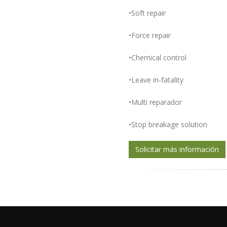
•Soft repair
•Force repair
•Chemical control
•Leave in-fatality
•Multi reparador
•Stop breakage solution
Solicitar más información