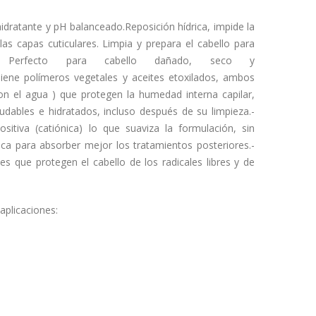
dratante y pH balanceado.Reposición hídrica, impide la
las capas cuticulares. Limpia y prepara el cabello para
to. Perfecto para cabello dañado, seco y
 Tiene polímeros vegetales y aceites etoxilados, ambos
 con el agua ) que protegen la humedad interna capilar,
udables e hidratados, incluso después de su limpieza.-
sitiva (catiónica) lo que suaviza la formulación, sin
ca para absorber mejor los tratamientos posteriores.-
es que protegen el cabello de los radicales libres y de
 aplicaciones: