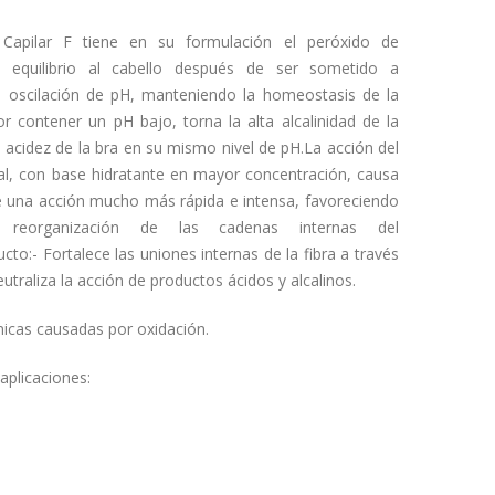
 Capilar F tiene en su formulación el peróxido de
l equilibrio al cabello después de ser sometido a
 oscilación de pH, manteniendo la homeostasis de la
or contener un pH bajo, torna la alta alcalinidad de la
e acidez de la bra en su mismo nivel de pH.La acción del
ial, con base hidratante en mayor concentración, causa
 una acción mucho más rápida e intensa, favoreciendo
y reorganización de las cadenas internas del
ucto:- Fortalece las uniones internas de la fibra a través
eutraliza la acción de productos ácidos y alcalinos.
micas causadas por oxidación.
 aplicaciones: