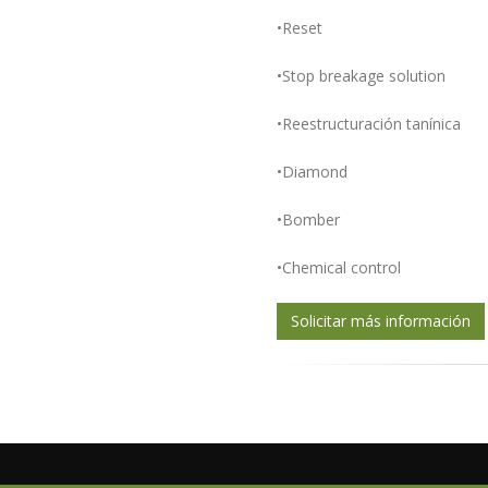
•Reset
•Stop breakage solution
•Reestructuración tanínica
•Diamond
•Bomber
•Chemical control
Solicitar más información