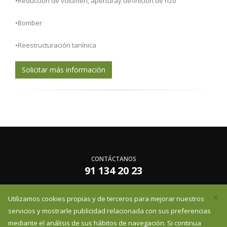
•Reducción de volumen, aperturay definición de rizo
•Bomber
•Reestructuración tanínica
Solicitar más información
CONTÁCTANOS
91 134 20 23
×
Utilizamos cookies propias y de terceros para mejorar nuestros
infoessentzia@essentzia.es
servicios y mostrarle publicidad relacionada con sus preferencias
mediante el análisis de sus hábitos de navegación. Si continua