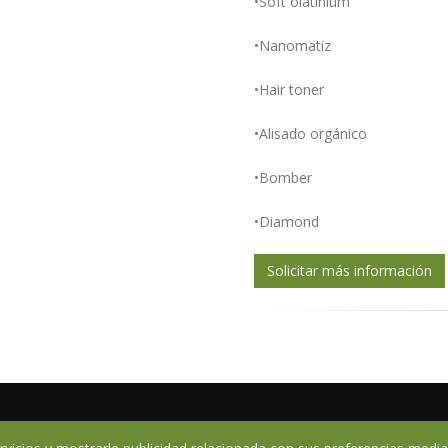
•Soft olatinium
•Nanomatiz
•Hair toner
•Alisado orgánico
•Bomber
•Diamond
Solicitar más información